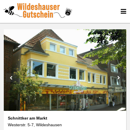
We use cookies
We use cookies and other technologies on our website. Some of these are
essential, while others help us to improve this website and your
experience. Personal data can be processed (e.g. IP addresses), e.g. B. for
personalized ads and content or ad and content measurement. You can
find more information about the use of your data in our
data protection
declaration. You can revoke or adjust your selection at any time under
Settings.
Schnittker am Markt
Westerstr. 5-7, Wildeshausen