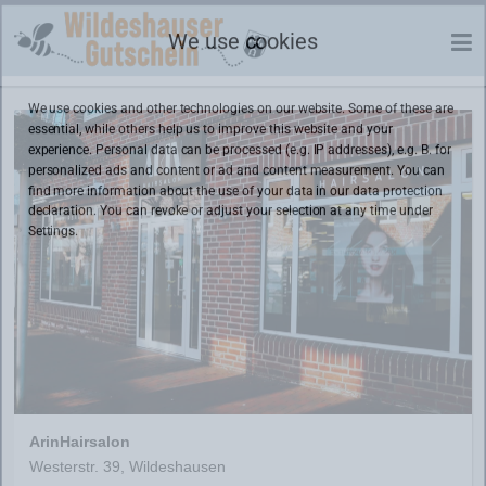
We use cookies
We use cookies and other technologies on our website. Some of these are
essential, while others help us to improve this website and your
experience. Personal data can be processed (e.g. IP addresses), e.g. B. for
personalized ads and content or ad and content measurement. You can
find more information about the use of your data in our
data protection
declaration. You can revoke or adjust your selection at any time under
Settings.
ArinHairsalon
Westerstr. 39, Wildeshausen